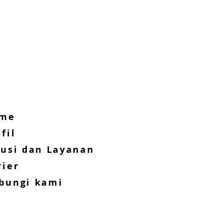
me
fil
lusi dan Layanan
rier
bungi kami