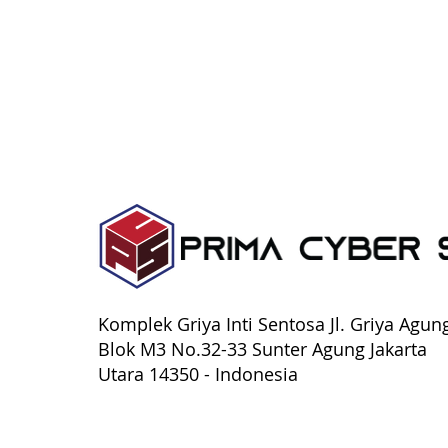
Enkripsi
Peretasan (peretasan)Serangan siber (serangan siber)Tembok apiMalwarePengelabu
sistem (keamanan sistem)Manajemen akses (pengelolaan akses)Kotak pasirPengujian penet
(kerentanan)Pelacakan jejak (tracking)Perlindungan identitas (perlindungan identitas)
Komplek Griya Inti Sentosa Jl. Griya Agun
Blok M3 No.32-33 Sunter Agung
Jakarta
Utara 14350 - Indonesia