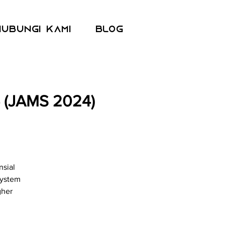
Hubungi kami
Blog
 (JAMS 2024)
nsial
System
gher