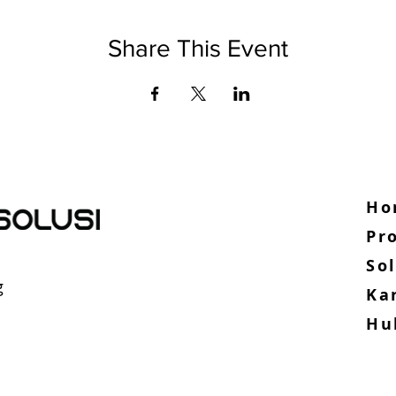
Share This Event
anKeamanan jaringan (network security)Keamanan
rasiKeamanan data keamanan data)Kerentanan
Ho
Pro
So
g
Ka
Hu