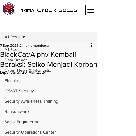
Prima Cyber Solusi
Postingan
All Posts
7 Sep 2023
2 menit membaca
All Posts
BlackCat/Alphv Kembali
Data Breach
Beraksi: Seiko Menjadi Korban
Cyber News & Information
Diperbarui:
20 Mar 2024
Phishing
ICS/OT Security
Security Awareness Training
Ransomware
Social Engineering
Security Operations Center