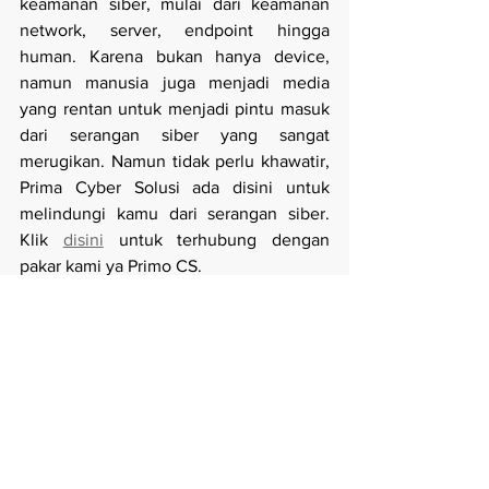
keamanan siber, mulai dari keamanan 
network, server, endpoint hingga 
human. Karena bukan hanya device, 
namun manusia juga menjadi media 
yang rentan untuk menjadi pintu masuk 
dari serangan siber yang sangat 
merugikan. Namun tidak perlu khawatir, 
Prima Cyber Solusi ada disini untuk 
melindungi kamu dari serangan siber. 
Klik 
disini
 untuk terhubung dengan 
pakar kami ya Primo CS.
Sources:
https://therecord.media/blackcat-claims-
seiko-cyberattack
https://cybernews.com/news/seiko-
discloses-data-breach/