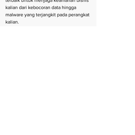
terbaik untuk menjaga keamanan bisnis 
kalian dari kebocoran data hingga 
malware yang terjangkit pada perangkat 
kalian. 
Sources: 
https://republika.co.id/berita/qhgibx
335/kominfo-pengguna-internet-di-
indonesia-capai-1755-juta-jiw
https://tekno.kompas.com/read/202
1/02/23/16100057/jumlah-
pengguna-internet-indonesia-2021-
tembus-202-juta