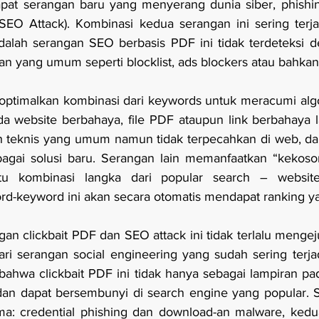
dapat serangan baru yang menyerang dunia siber, phishi
EO Attack). Kombinasi kedua serangan ini sering terja
alah serangan SEO berbasis PDF ini tidak terdeteksi de
 yang umum seperti blocklist, ads blockers atau bahkan a
optimalkan kombinasi dari keywords untuk meracumi algo
 website berbahaya, file PDF ataupun link berbahaya la
h teknis yang umum namun tidak terpecahkan di web, d
gai solusi baru. Serangan lain memanfaatkan “kekoson
itu kombinasi langka dari popular search – websit
-keyword ini akan secara otomatis mendapat ranking yan
an clickbait PDF dan SEO attack ini tidak terlalu mengeju
ari serangan social engineering yang sudah sering terjad
ahwa clickbait PDF ini tidak hanya sebagai lampiran pa
n dapat bersembunyi di search engine yang popular. Se
a: credential phishing dan download-an malware, kedua