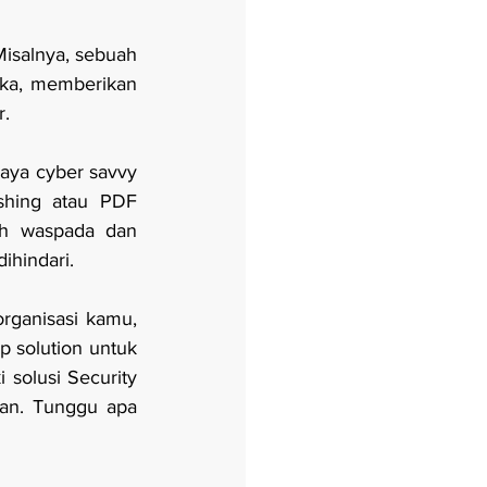
isalnya, sebuah 
ka, memberikan 
r.
ya cyber savvy 
shing atau PDF 
ah waspada dan 
ihindari.
ganisasi kamu, 
 solution untuk 
olusi Security 
an. Tunggu apa 