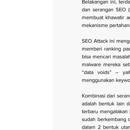
Belakangan ini, ter
dan serangan SEO (S
membuat khawatir ad
mekanisme pertahanan
SEO Attack ini meng
memberi ranking pada
bisa mencari masala
malware mereka seba
“data voids” – ya
menggunakan keyword
Kombinasi dari serang
adalah bentuk lain d
terbaru mengatakan b
sudah berkembang da
dalam 2 bentuk utam