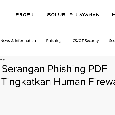
Profil
Solusi & Layanan
 News & Information
Phishing
ICS/OT Security
Sec
aca
ering
Security Operations Center
Endpoint Detection &
Serangan Phishing PDF
: Tingkatkan Human Firewa