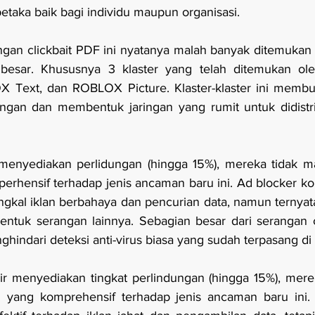
taka baik bagi individu maupun organisasi.
gan clickbait PDF ini nyatanya malah banyak ditemukan d
besar. Khususnya 3 klaster yang telah ditemukan oleh 
ext, dan ROBLOX Picture. Klaster-klaster ini membut
ngan dan membentuk jaringan yang rumit untuk didistrib
 menyediakan perlidungan (hingga 15%), mereka tidak 
rhensif terhadap jenis ancaman baru ini. Ad blocker ko
angkal iklan berbahaya dan pencurian data, namun ternyat
tuk serangan lainnya. Sebagian besar dari serangan cli
ghindari deteksi anti-virus biasa yang sudah terpasang di
kir menyediakan tingkat perlindungan (hingga 15%), mer
ang komprehensif terhadap jenis ancaman baru ini. P