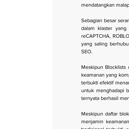
mendatangkan malape
Sebagian besar seran
dalam klaster yang 
reCAPTCHA, ROBLOX T
yang saling berhubu
SEO.
Meskipun Blocklists
keamanan yang kompe
terbukti efektif men
untuk menghadapi ben
ternyata berhasil men
Meskipun daftar blo
menjamin keamanan y