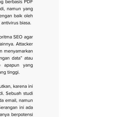
ng berbasis PDF 
di, namun yang 
ngan baik oleh 
ntivirus biasa.
ritma SEO agar 
innya. Attacker 
an menyamarkan 
gan data” atau 
e apapun yang 
g tinggi.
tkan, karena ini 
i. Sebuah studi 
da email, namun 
rangan ini ada 
nya berpotensi 