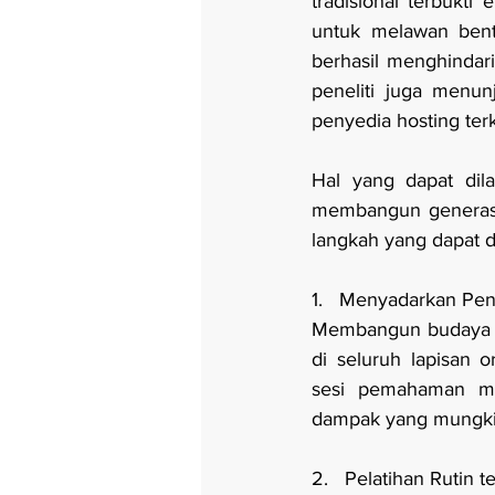
tradisional terbukti
untuk melawan bentu
berhasil menghindari 
peneliti juga menu
penyedia hosting ter
Hal yang dapat dil
membangun generasi
langkah yang dapat d
1.   Menyadarkan Pe
Membangun budaya cy
di seluruh lapisan 
sesi pemahaman men
dampak yang mungkin
2.   Pelatihan Rutin