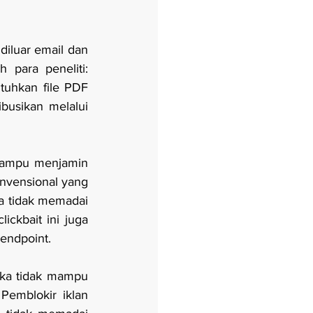
iluar email dan 
para peneliti: 
uhkan file PDF 
usikan melalui 
mampu menjamin 
nvensional yang 
a tidak memadai 
ckbait ini juga 
 endpoint.
eka tidak mampu 
emblokir iklan 