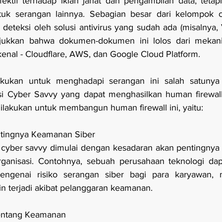
 efektif terhadap iklan jahat dan pengambilan data, tetap
k serangan lainnya. Sebagian besar dari kelompok clic
deteksi oleh solusi antivirus yang sudah ada (misalnya, V
njukkan bahwa dokumen-dokumen ini lolos dari mekan
kenal - Cloudflare, AWS, dan Google Cloud Platform.
akukan untuk menghadapi serangan ini salah satunya
 Cyber Savvy yang dapat menghasilkan human firewall
ilakukan untuk membangun human firewall ini, yaitu:
ntingnya Keamanan Siber
ber savvy dimulai dengan kesadaran akan pentingnya 
organisasi. Contohnya, sebuah perusahaan teknologi da
genai risiko serangan siber bagi para karyawan, me
 terjadi akibat pelanggaran keamanan.
 tentang Keamanan