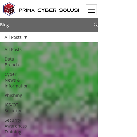
Prima Cyber Solusi
Blog
All Posts
All Posts
Data
Breach
Cyber
News &
Information
Phishing
ICS/OT
Security
Security
Awareness
Training