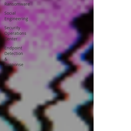
Ransomware
Social
Engineering
Security
Operations
Center
Endpoint
Detection
&
Response