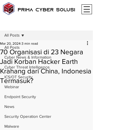
Prima Cyber Solusi
Post
All Posts
Mar 20, 2024
3 min read
All Posts
70 Organisasi di 23 Negara
Cyber News & Information
Jadi Korban Hacker Earth
Cyber Threat Intelligence
Krahang dari China, Indonesia
ICS/OT Security
Termasuk?
Webinar
Endpoint Security
News
Security Operation Center
Malware