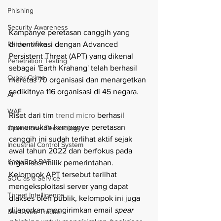
Phishing
Security Awareness
Kampanye peretasan canggih yang 
diidentifikasi dengan Advanced 
Ransomware
Persistent Threat (APT) yang dikenal 
Penetration Testing
sebagai 'Earth Krahang' telah berhasil 
Cyber Crime
meretas 70 organisasi dan menargetkan 
sedikitnya 116 organisasi di 45 negara. 
AI
WAF
Riset dari tim 
trend micro
 berhasil 
menemukan kampanye peretasan 
Operational Technology
canggih ini sudah terlihat aktif sejak 
Industrial Control System
awal tahun 2022 dan berfokus pada 
KnowBe4 SAT
organisasi milik pemerintahan. 
Kelompok APT tersebut terlihat 
SOC as a Service
mengeksploitasi server yang dapat 
Threat Intelligence
diakses oleh publik, kelompok ini juga 
dilaporkan mengirimkan email 
spear 
Dark Web Tracker