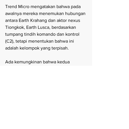
Trend Micro mengatakan bahwa pada 
awalnya mereka menemukan hubungan 
antara Earth Krahang dan aktor nexus 
Tiongkok, Earth Lusca, berdasarkan 
tumpang tindih komando dan kontrol 
(C2), tetapi menentukan bahwa ini 
adalah kelompok yang terpisah.
Ada kemungkinan bahwa kedua 
kelompok ancaman tersebut beroperasi 
di bawah perusahaan Tiongkok 
I-Soon
, 
yang bekerja sebagai gugus tugas 
khusus untuk melakukan spionase siber 
pada entitas pemerintah.
Selain itu, RESHELL sebelumnya telah 
dikaitkan dengan kelompok 'Gallium' 
dan XDealer dengan peretas 'Luoyu'. 