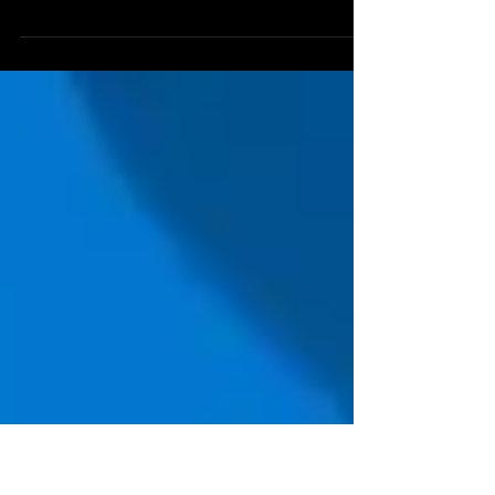
Service?
Seiring dengan berkembangnya serangan siber yang kian
mengancam, sudah menjadi keharusan bagi pemilik atau
pelaku bisnis mulai memikirkan...