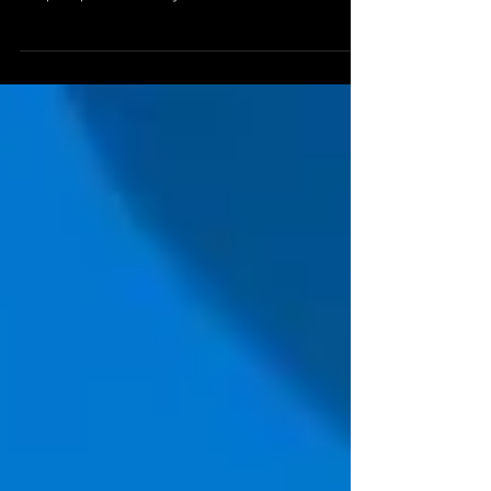
SOC as a Service adalah sebuah tim keamanan khusus
yang dirancang untuk membantu tim cyber security yang
ada pada perusahaan. Tujuan...