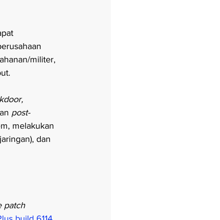
apat 
 perusahaan 
ahanan/militer, 
ut.
kdoor, 
an 
post-
tem, melakukan 
jaringan), dan 
 patch
us build 6114
. 