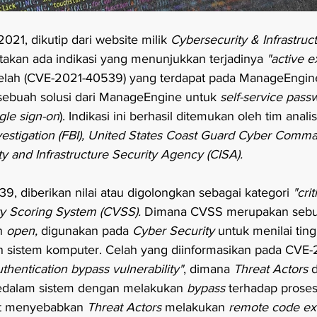
21, dikutip dari website milik 
Cybersecurity & Infrastruc
ritakan ada indikasi yang menunjukkan terjadinya 
"active e
elah (CVE-2021-40539) yang terdapat pada ManageEngin
sebuah solusi dari ManageEngine untuk 
self-service pass
gle sign-on
). Indikasi ini berhasil ditemukan oleh tim anal
vestigation (FBI), United States Coast Guard Cyber Com
y and Infrastructure Security Agency (CISA).
, diberikan nilai atau digolongkan sebagai kategori 
"crit
y Scoring System (CVSS). 
Dimana CVSS merupakan sebua
n 
open,
 digunakan pada 
Cyber Security
 untuk menilai tin
 sistem komputer. Celah yang diinformasikan pada CVE
uthentication bypass vulnerability"
, dimana 
Threat Actors 
d
dalam sistem dengan melakukan 
bypass 
terhadap proses
t menyebabkan 
Threat Actors 
melakukan 
remote code ex