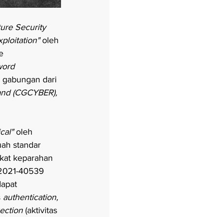
ture Security 
xploitation" 
oleh 
e 
word 
is gabungan dari 
mand (CGCYBER), 
ical" 
oleh 
h standar 
gkat keparahan 
-2021-40539 
apat 
 
authentication, 
ection 
(aktivitas 