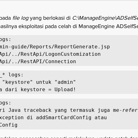
pada 
file log
 yang berlokasi di 
C:\ManageEngine\ADSelfSer
hasilnya eksploitasi pada celah di ManageEngine ADSelfSe
gs:

_* logs:

gs:

r dari Java traceback yang termasuk juga me-
refer
xception di addSmartCardConfig atau 
Config