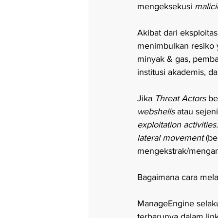
mengeksekusi 
malic
Akibat dari eksploita
menimbulkan resiko ya
minyak & gas, pembang
institusi akademis, 
Jika 
Threat Actors 
be
webshells 
atau sejen
exploitation activities.
lateral movement 
(be
mengekstrak/mengamb
Bagaimana cara mela
ManageEngine selak
terbarunya dalam link 