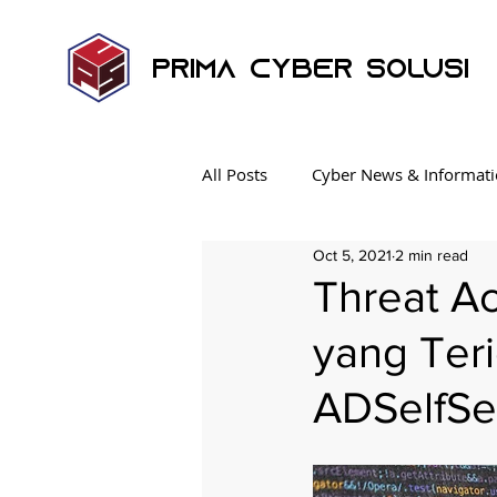
Prima Cyber Solusi
All Posts
Cyber News & Informat
Oct 5, 2021
2 min read
Endpoint Security
News
Threat A
yang Teri
Ransomware
Penetration T
ADSelfSe
Industrial Control System
K