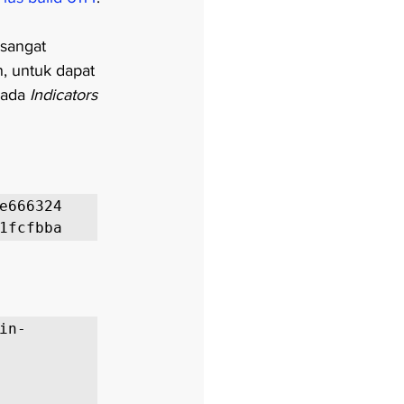
sangat 
, untuk dapat 
pada 
Indicators 
e666324

1fcfbba
in-