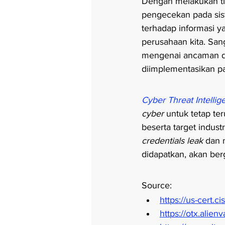
Dengan melakukan ti
pengecekan pada sist
terhadap informasi y
perusahaan kita. San
mengenai ancaman da
diimplementasikan p
Cyber Threat Intellig
cyber 
untuk tetap te
beserta target industr
credentials leak 
dan 
didapatkan, akan be
Source:
https://us-cert.c
https://otx.alie