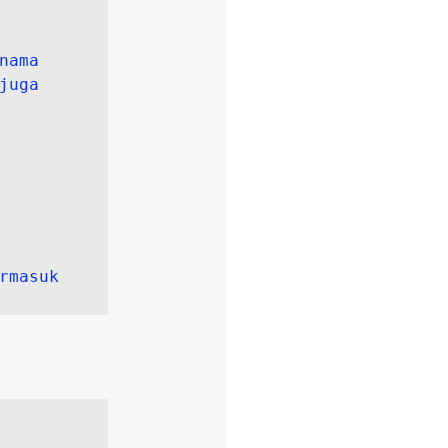
nama 
uga 
(termasuk 