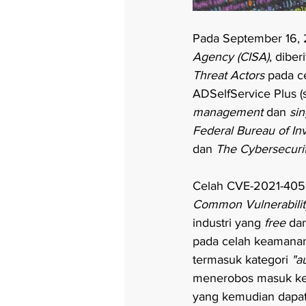
Pada September 16, 20
Agency (CISA)
, dibe
Threat Actors 
pada c
ADSelfService Plus (
management 
dan 
sin
Federal Bureau of In
dan
 The Cybersecurit
Celah CVE-2021-40539
Common Vulnerabilit
industri yang 
free 
da
pada celah keamanan
termasuk kategori 
"a
menerobos masuk ke
yang kemudian dapa