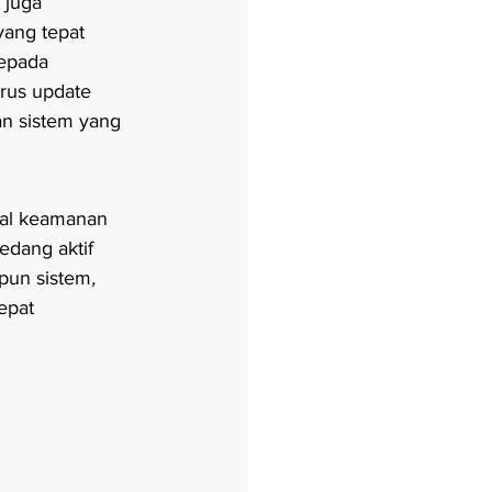
 juga 
yang tepat 
epada 
rus update 
n sistem yang 
nal keamanan 
edang aktif 
pun sistem
, 
epat 