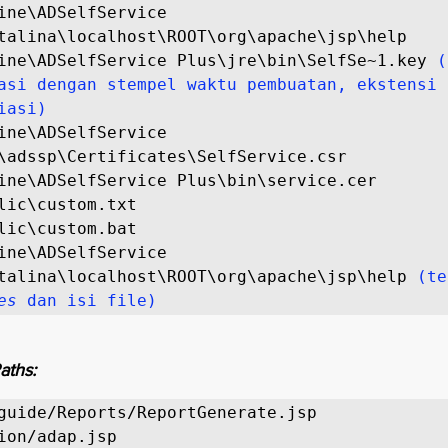
ine\ADSelfService 
talina\localhost\ROOT\org\apache\jsp\help

ine\ADSelfService Plus\jre\bin\SelfSe~1.key 
(
asi dengan stempel waktu pembuatan, ekstensi j
iasi)
ine\ADSelfService 
\adssp\Certificates\SelfService.csr

ine\ADSelfService Plus\bin\service.cer

lic\custom.txt

lic\custom.bat

ine\ADSelfService 
talina\localhost\ROOT\org\apache\jsp\help 
es
 dan isi file)
aths:
guide/Reports/ReportGenerate.jsp

ion/adap.jsp