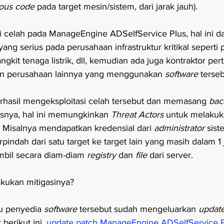
ious code
 pada target mesin/sistem, dari jarak jauh)
.  
si celah pada ManageEngine ADSelfService Plus, hal ini d
ng serius pada perusahaan infrastruktur kritikal seperti
kit tenaga listrik, dll, kemudian ada juga kontraktor pert
dan perusahaan lainnya yang menggunakan 
software
 terseb
rhasil mengeksploitasi celah tersebut dan memasang 
bac
isnya, hal ini memungkinkan 
Threat Actors 
untuk melakuk
 
Misalnya mendapatkan kredensial dari 
administrator
 sis
rpindah dari satu target ke target lain yang masih dalam 1 
il secara diam-diam 
registry
 dan 
file
 dari server.
kukan mitigasinya?
u penyedia 
software 
tersebut sudah mengeluarkan 
update
berikut ini, 
update patch ManageEngine ADSelfService Pl