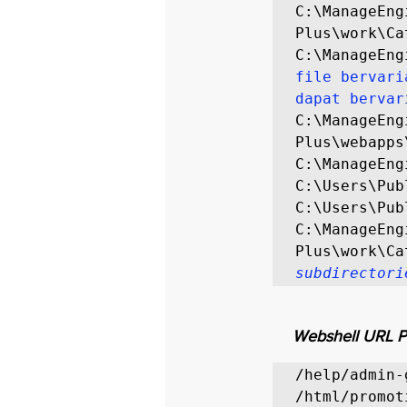
C:\ManageEng
Plus\work\Ca
C:\ManageEng
file bervari
dapat bervar
C:\ManageEng
Plus\webapps
C:\ManageEng
C:\Users\Pub
C:\Users\Pub
C:\ManageEng
Plus\work\Ca
subdirectori
Webshell URL P
/help/admin-
/html/promot