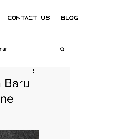
Contact Us
Blog
nar
curity Awareness
 Baru
ine
nology
Dark Web Tracker