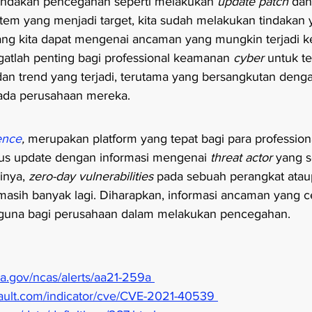
ndakan pencegahan seperti melakukan 
update patch 
dan
em yang menjadi target, kita sudah melakukan tindakan 
ang kita dapat mengenai ancaman yang mungkin terjadi k
gatlah penting bagi professional keamanan 
cyber 
untuk te
n trend yang terjadi, terutama yang bersangkutan denga
ada perusahaan mereka.
ence
, 
merupakan platform yang tepat bagi para professio
rus update dengan informasi mengenai 
threat actor 
yang s
inya, 
zero-day vulnerabilities 
pada sebuah perangkat atau
masih banyak lagi. Diharapkan, informasi ancaman yang c
rguna bagi perusahaan dalam melakukan pencegahan.
isa.gov/ncas/alerts/aa21-259a
nvault.com/indicator/cve/CVE-2021-40539