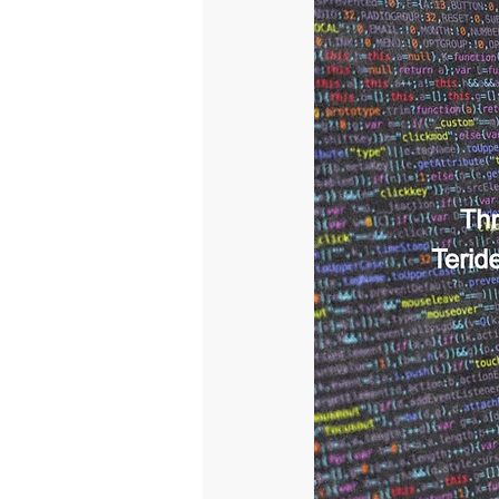
StealthMole
AppCAMO