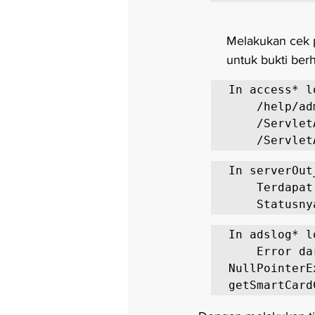
Melakukan cek 
untuk bukti ber
In access* lo
    /help/admin-guide/Reports/ReportGenerate.jsp

    /ServletApi/../RestApi/LogonCustomization

In serverOut
    Terdapat "keystore" untuk "admin"

In adslog* lo
    Erro
NullPointerE
getSmartCard