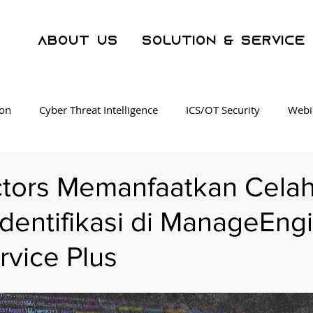
About Us
Solution & Service
ion
Cyber Threat Intelligence
ICS/OT Security
Webi
Security Operation Center
Malware
Phishing
Se
ctors Memanfaatkan Celah
dentifikasi di ManageEng
esting
Cyber Crime
AI
WAF
Operational Tech
rvice Plus
nowBe4 SAT
SOC as a Service
Threat Intelligence