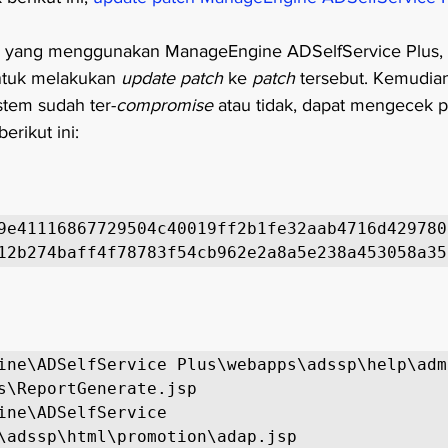
 yang menggunakan ManageEngine ADSelfService Plus, 
tuk melakukan 
update patch
 ke 
patch
 tersebut. Kemudian
tem sudah ter-
compromise 
atau tidak, dapat mengecek 
berikut ini:
9e41116867729504c40019ff2b1fe32aab4716d429780
12b274baff4f78783f54cb962e2a8a5e238a453058a35
ine\ADSelfService Plus\webapps\adssp\help\adm
s\ReportGenerate.jsp

ine\ADSelfService 
\adssp\html\promotion\adap.jsp
