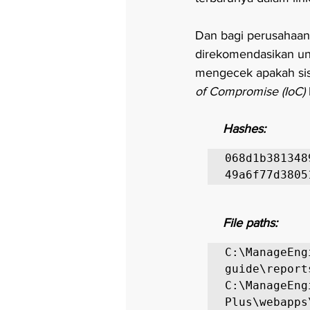
Dan bagi perusahaan
direkomendasikan un
mengecek apakah sis
of Compromise (IoC) 
Hashes:
068d1b381348
49a6f77d3805
File paths:
C:\ManageEng
guide\report
C:\ManageEng
Plus\webapps