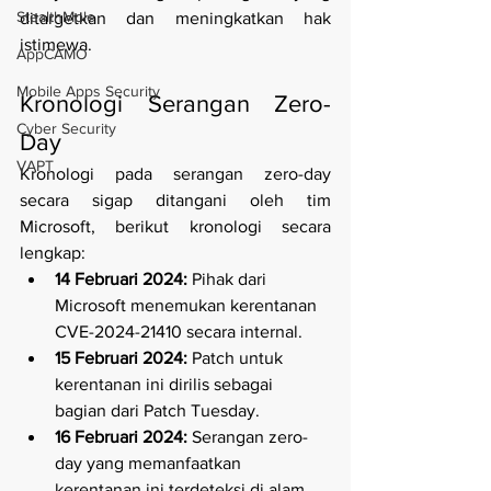
StealthMole
ditargetkan dan meningkatkan hak 
istimewa.
AppCAMO
Mobile Apps Security
Kronologi Serangan Zero-
Cyber Security
Day
VAPT
Kronologi pada serangan zero-day 
secara sigap ditangani oleh tim 
Microsoft, berikut kronologi secara 
lengkap:
14 Februari 2024:
 Pihak dari 
Microsoft menemukan kerentanan 
CVE-2024-21410 secara internal.
15 Februari 2024:
 Patch untuk 
kerentanan ini dirilis sebagai 
bagian dari Patch Tuesday.
16 Februari 2024:
 Serangan zero-
day yang memanfaatkan 
kerentanan ini terdeteksi di alam 