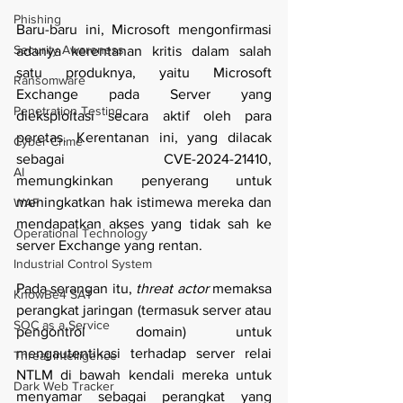
Phishing
Baru-baru ini, Microsoft mengonfirmasi 
Security Awareness
adanya kerentanan kritis dalam salah 
satu produknya, yaitu Microsoft 
Ransomware
Exchange pada Server yang 
Penetration Testing
dieksploitasi secara aktif oleh para 
peretas. Kerentanan ini, yang dilacak 
Cyber Crime
sebagai CVE-2024-21410, 
AI
memungkinkan penyerang untuk 
meningkatkan hak istimewa mereka dan 
WAF
mendapatkan akses yang tidak sah ke 
Operational Technology
server Exchange yang rentan.
Industrial Control System
Pada serangan itu, 
threat actor 
memaksa 
KnowBe4 SAT
perangkat jaringan (termasuk server atau 
SOC as a Service
pengontrol domain) untuk 
mengautentikasi terhadap server relai 
Threat Intelligence
NTLM di bawah kendali mereka untuk 
Dark Web Tracker
menyamar sebagai perangkat yang 