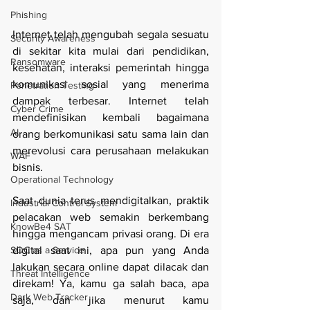
Phishing
Internet telah mengubah segala sesuatu 
Security Awareness
di sekitar kita mulai dari pendidikan, 
Ransomware
kesehatan, interaksi pemerintah hingga 
komunikasi sosial yang menerima 
Penetration Testing
dampak terbesar. Internet telah 
Cyber Crime
mendefinisikan kembali bagaimana 
AI
orang berkomunikasi satu sama lain dan 
merevolusi cara perusahaan melakukan 
WAF
bisnis.
Operational Technology
Saat dunia terus mendigitalkan, praktik 
Industrial Control System
pelacakan web semakin berkembang 
KnowBe4 SAT
hingga mengancam privasi orang. Di era 
SOC as a Service
digital saat ini, apa pun yang Anda 
lakukan secara online dapat dilacak dan 
Threat Intelligence
direkam! Ya, kamu ga salah baca, apa 
Dark Web Tracker
saja, dan jika menurut kamu 