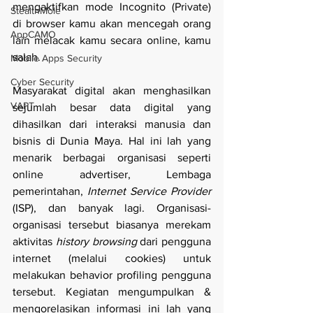
mengaktifkan mode Incognito (Private) 
StealthMole
di browser kamu akan mencegah orang 
AppCAMO
lain melacak kamu secara online, kamu 
salah.
Mobile Apps Security
Cyber Security
Masyarakat digital akan menghasilkan 
VAPT
sejumlah besar data digital yang 
dihasilkan dari interaksi manusia dan 
bisnis di Dunia Maya. Hal ini lah yang 
menarik berbagai organisasi seperti 
online advertiser, Lembaga 
pemerintahan, 
Internet Service Provider
(ISP), dan banyak lagi. Organisasi-
organisasi tersebut biasanya merekam 
aktivitas 
history browsing
 dari pengguna 
internet (melalui cookies) untuk 
melakukan behavior profiling pengguna 
tersebut. Kegiatan mengumpulkan & 
mengorelasikan informasi ini lah yang 