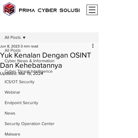
Prima Cyber Solusi
Post
All Posts
Jun 8, 2023
3 min read
All Posts
Yuk Kenalan Dengan OSINT
Cyber News & Information
Dan Kehebatannya
Cyber Threat Intelligence
Updated:
Mar 19, 2024
ICS/OT Security
Webinar
Endpoint Security
News
Security Operation Center
Malware