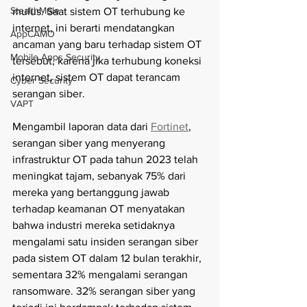
StealthMole
mulus. Saat sistem OT terhubung ke 
internet, ini berarti mendatangkan 
AppCAMO
ancaman yang baru terhadap sistem OT 
Mobile Apps Security
tersebut, karena jika terhubung koneksi 
internet, sistem OT dapat terancam 
Cyber Security
serangan siber.
VAPT
Mengambil laporan data dari 
Fortinet
, 
serangan siber yang menyerang 
infrastruktur OT pada tahun 2023 telah 
meningkat tajam, sebanyak 75% dari 
mereka yang bertanggung jawab 
terhadap keamanan OT menyatakan 
bahwa industri mereka setidaknya 
mengalami satu insiden serangan siber 
pada sistem OT dalam 12 bulan terakhir, 
sementara 32% mengalami serangan 
ransomware. 32% serangan siber yang 