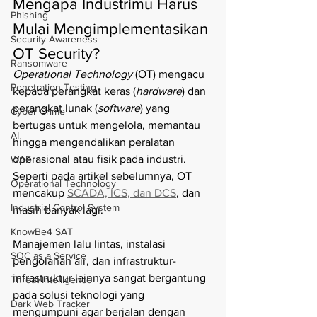
Mengapa Industrimu Harus 
Phishing
Mulai Mengimplementasikan 
Security Awareness
OT Security?
Ransomware
Operational Technology
 (OT) mengacu 
Penetration Testing
kepada perangkat keras (
hardware
) dan 
perangkat lunak (
software
) yang 
Cyber Crime
bertugas untuk mengelola, memantau 
AI
hingga mengendalikan peralatan 
operasional atau fisik pada industri. 
WAF
Seperti pada artikel sebelumnya, OT 
Operational Technology
mencakup 
SCADA, ICS, dan DCS
,
 dan 
Industrial Control System
masih banyak lagi.
KnowBe4 SAT
Manajemen lalu lintas, instalasi 
SOC as a Service
pengolahan air, dan infrastruktur-
infrastruktur lainnya sangat bergantung 
Threat Intelligence
pada solusi teknologi yang 
Dark Web Tracker
mengumpuni agar berjalan dengan 