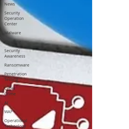
News
Security
Operation
Center
Malware
Phishing
Security
Awareness
Ransomware
Penetration
Testing
Cyber
Crime
AI
WAF
Operational
Technology