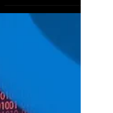
varian baru yang sebelumnya telah memakan kurang
lebih sebanyak 700 ribu korban. Salah...