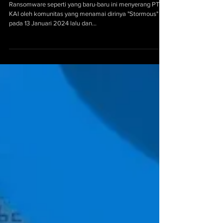
Ransomware
Apa itu Serangan Ransomware?
Berikut Bahaya dari Ransomware
Ransomware seperti yang baru-baru ini menyerang PT
KAI oleh komunitas yang menamai dirinya "Stormous"
pada 13 Januari 2024 lalu dan...