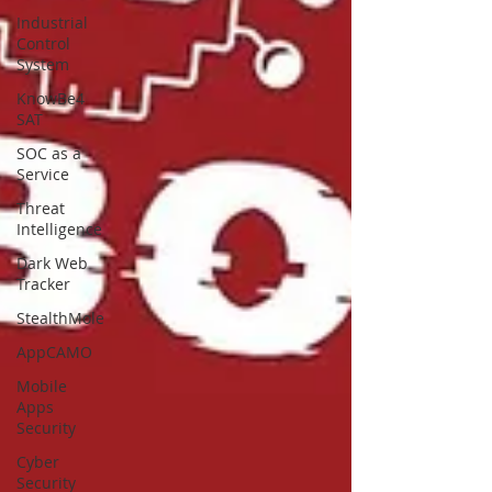
Industrial
Control
System
KnowBe4
SAT
SOC as a
Service
Threat
Intelligence
Dark Web
Tracker
StealthMole
AppCAMO
Mobile
Apps
Security
Cyber
Security