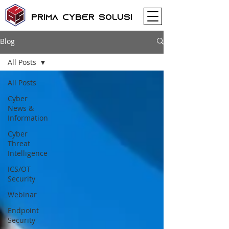
Prima Cyber Solusi
Blog
All Posts
All Posts
Cyber
News &
Information
Cyber
Threat
Intelligence
ICS/OT
Security
Webinar
Endpoint
Security